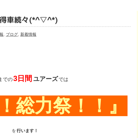
車続々(*^▽^*)
報
,
ブログ
,
新着情報
3日間
ユアーズ
までの
では
！総力祭！！』
を
行います！