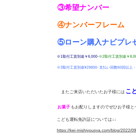
③希望ナンバー
④ナンバーフレーム
⑤ローン購入ナビプレ
※1取付工賃別途￥6,000-
※2取付工賃別途￥8,0
※3
取付工賃別途¥29800-
支払い回数60回以上
こ
またご来店いただいたお子様には
お菓子
もお配りしますのでぜひお子様と
こども運転免許証については↓↓
https://kei-mishiyousya.com/blog/2022/09