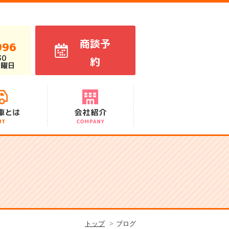
商談予
996
30
約
火曜日
代表あいさつ
スタッフ紹介
会社概要
アクセス
沿革
トップ
ブログ