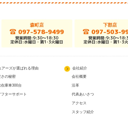
森町店
下郡店
097-578-9499
097-503-9
営業時間:9:30～18:30
営業時間:9:30～18:
定休日:水曜日・第1･3火曜日
定休日:水曜日・第1･3
ユアーズが選ばれる理由
会社紹介
安さの秘密
会社概要
総在庫車300台
沿革
アフターサポート
代表あいさつ
アクセス
スタッフ紹介