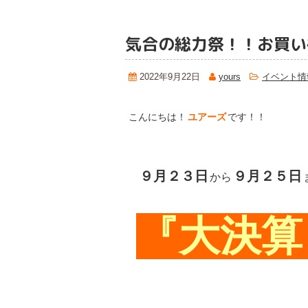
気合の総力祭！！お買い得
2022年9月22日
yours
イベント情
こんにちは！
ユアーズ
です！！
９月２３日
９月２５日
から
『大決算