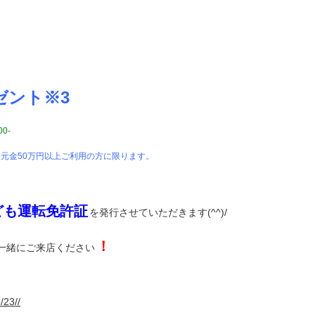
ゼント※3
00-
・元金50万円以上ご利用の方に限ります。
ども運転免許証
を発行させていただきます(^^)/
！
一緒にご来店ください
/23//