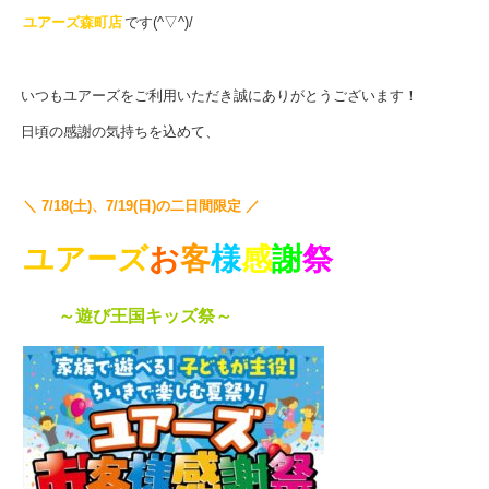
ユアーズ森町店
です(^▽^)/
いつもユアーズをご利用いただき誠にありがとうございます！
日頃の感謝の気持ちを込めて、
＼ 7/18(土)、7/19(日)の二日間限定 ／
ユアーズ
お
客
様
感
謝
祭
～遊び王国キッズ祭～