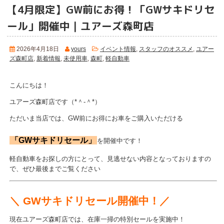
【4月限定】GW前にお得！「GWサキドリセ
ール」開催中｜ユアーズ森町店
2026年4月18日
yours
イベント情報
,
スタッフのオススメ
,
ユアー
ズ森町店
,
新着情報
,
未使用車
,
森町
,
軽自動車
こんにちは！
ユアーズ森町店です（*＾-＾*）
ただいま当店では、GW前にお得にお車をご購入いただける
「GWサキドリセール」
を開催中です！
軽自動車をお探しの方にとって、見逃せない内容となっておりますの
で、ぜひ最後までご覧ください
＼ GWサキドリセール開催中！／
現在ユアーズ森町店では、在庫一掃の特別セールを実施中！