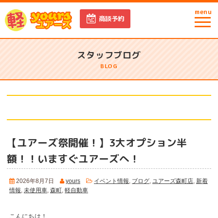
menu
商談予約
スタッフブログ
BLOG
ユアーズ森町店
【ユアーズ祭開催！】3大オプション半
額！！いますぐユアーズへ！
2026年8月7日
yours
イベント情報
,
ブログ
,
ユアーズ森町店
,
新着
情報
,
未使用車
,
森町
,
軽自動車
こんにちは！