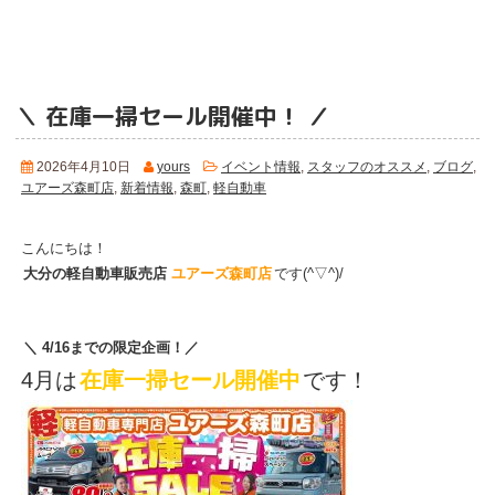
＼ 在庫一掃セール開催中！ ／
2026年4月10日
yours
イベント情報
,
スタッフのオススメ
,
ブログ
,
ユアーズ森町店
,
新着情報
,
森町
,
軽自動車
こんにちは！
大分の軽自動車販売店
ユアーズ森町店
です(^▽^)/
＼ 4/16までの限定企画！／
4月は
在庫一掃セール開催中
です！