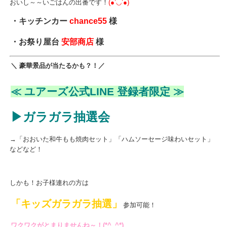
おいし～～いごはんの出番です！
(●’◡’●)
・キッチンカー
chance55
様
・お祭り屋台
安部商店
様
＼ 豪華景品が当たるかも？！／
≪ ユアーズ公式LINE 登録者限定 ≫
▶ガラガラ抽選会
→「おおいた和牛もも焼肉セット」「ハムソーセージ味わいセット」
などなど！
しかも！お子様連れの方は
「キッズガラガラ抽選」
参加可能！
ワクワクがとまりませんね～！(*^_^*)