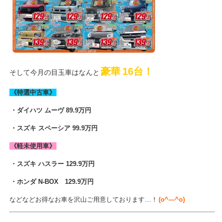
豪華
16台！
そして今月の
目玉車はなんと
《特選中古車》
・ダイハツ ムーヴ 89.9万円
・スズキ スペーシア 99.9万円
《軽未使用車》
・スズキ ハスラー 129.9万円
・ホンダ N-BOX 129.9万円
などなどお得なお車を沢山ご用意しております…！
(o^―^o)