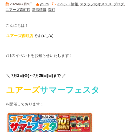
2026年7月9日
yours
イベント情報
,
スタッフのオススメ
,
ブログ
,
ユアーズ森町店
,
新着情報
,
森町
こんにちは！
ユアーズ森町店
です(●’◡’●)
7月のイベントをお知らせいたします！
＼ 7月3日(金)～7月26日(日)まで ／
ユアーズ
サマーフェスタ
を開催しております！