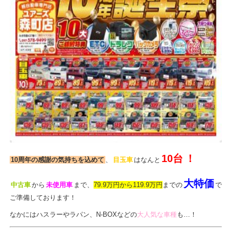
10台
！
10周年の感謝の気持ちを込めて
、
目玉車
はなんと
大特価
中古車
から
未使用車
まで、
79.9万円から119.9万円
までの
で
ご準備しております！
なかにはハスラーやラパン、N-BOXなどの
大人気な車種
も…！