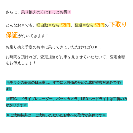
さらに、
乗り換えの方はもっとお得！
下取り
どんなお車でも、
軽自動車なら
3万円
、
普通車なら
5万円
の
保証
が付いてきます！
お乗り換え予定のお車に乗ってきていただければＯＫ！
お時間を頂ければ、査定担当がお車を見させていただいて、査定金額
をお伝えします！
※チラシの表面の目玉車は、すでに大特価のためご成約特典対象外です(;
;)※
※ETC、ドライブレコーダー、バックカメラ、LEDヘッドライトは工賃のみ
かかります※
※ご成約特典は、ご成約いただいたお車への取付が条件です※