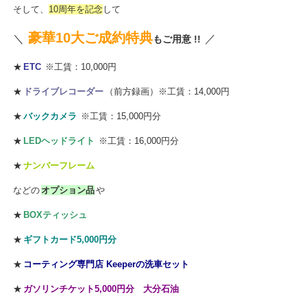
そして、
10周年を記念
して
豪華10大ご成約特典
＼
／
もご用意 !!
★
ETC
※工賃：10,000円
★
ドライブレコーダー
（前方録画）※工賃：14,000円
★
バックカメラ
※工賃：15,000円分
★
LEDヘッドライト
※工賃：16,000円分
★
ナンバーフレーム
などの
オプション品
や
★
BOXティッシュ
★
ギフトカード5,000円分
★
コーティング専門店 Keeperの洗車セット
★
ガソリンチケット5,000円分 大分石油