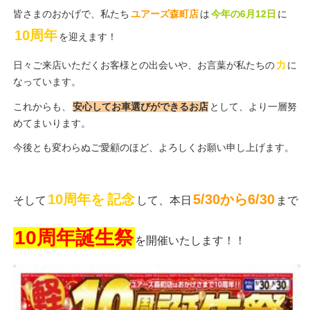
皆さまのおかげで、私たち
ユアーズ森町店
は
今年の6月12日
に
10周年
を迎えます！
日々ご来店いただくお客様との出会いや、お言葉が私たちの
力
に
なっています。
これからも、
安心してお車選びができるお店
として、より一層努
めてまいります。
今後とも変わらぬご愛顧のほど、よろしくお願い申し上げます。
10周年を
記念
5/30から6/30
そして
して、本日
まで
10周年誕生祭
を開催いたします！！