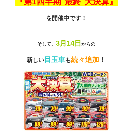
『第1四半期
最終
大決算』
を開催中です！
3月14日
そして、
からの
目玉車
続々追加
！
新しい
も