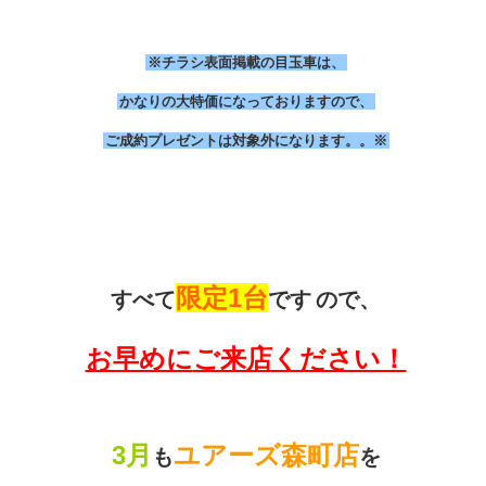
※チラシ表面掲載の目玉車は、
かなりの大特価になっておりますので、
ご成約プレゼントは対象外になります。。※
限定1台
すべて
です
ので、
お早めに
ご来店ください！
3月
ユアーズ森町店
も
を