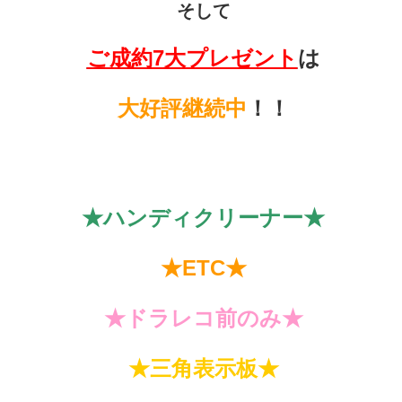
そして
ご成約7大プレゼント
は
大好評継続中
！！
★ハンディクリーナー★
★ETC★
★ドラレコ前のみ★
★三角表示板★