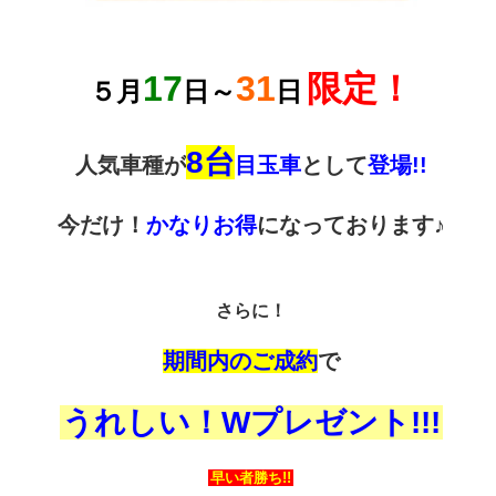
17
31
限定！
５月
日～
日
8台
人気車種が
目玉車
として
登場!!
今だけ！
かなりお得
になっております♪
さらに！
期間内のご成約
で
うれしい！Wプレゼント!!!
早い者勝ち!!