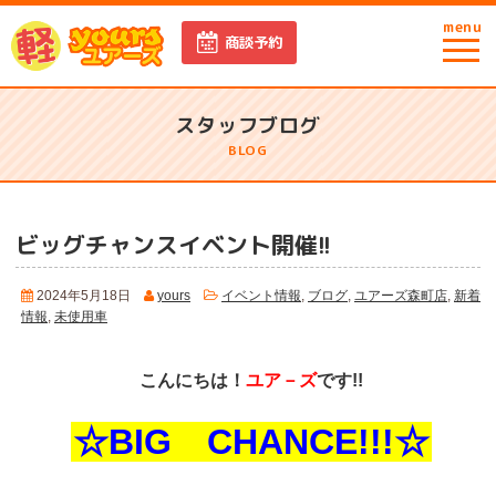
menu
商談予約
スタッフブログ
BLOG
ビッグチャンスイベント開催!!
2024年5月18日
yours
イベント情報
,
ブログ
,
ユアーズ森町店
,
新着
情報
,
未使用車
こんにちは！
ユア－ズ
です!!
☆BIG CHANCE!!!☆