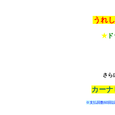
うれし
★
ド
さら
カーナ
※支払回数60回