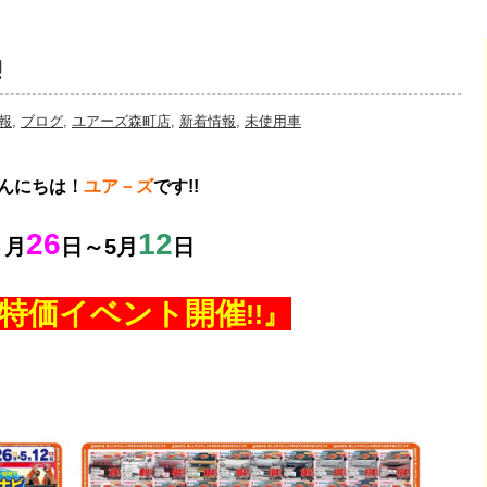
!
報
,
ブログ
,
ユアーズ森町店
,
新着情報
,
未使用車
んにちは！
ユア－ズ
です!!
26
12
４月
日～5月
日
大特価イベント開催
!!』