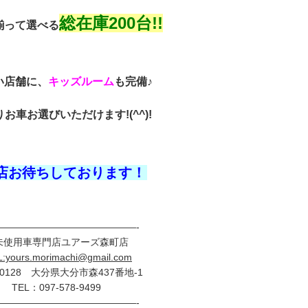
総在庫200台!!
揃って選べる
い店舗に、
キッズルーム
も完備♪
お車お選びいただけます!(^^)!
店お待ちしております！
———————————————-
未使用車専門店ユアーズ森町店
L:yours.morimachi@gmail.com
-0128 大分県大分市森437番地-1
TEL：097-578-9499
———————————————-