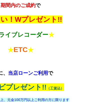
期間内のご成約
で
い！Wプレゼント!!
ライブレコーダー
★
ETC
★
★
に、
当店ローンご利用
で
ビプレゼント!!
（工賃込）
以上、元金100万円以上ご利用の方に限ります