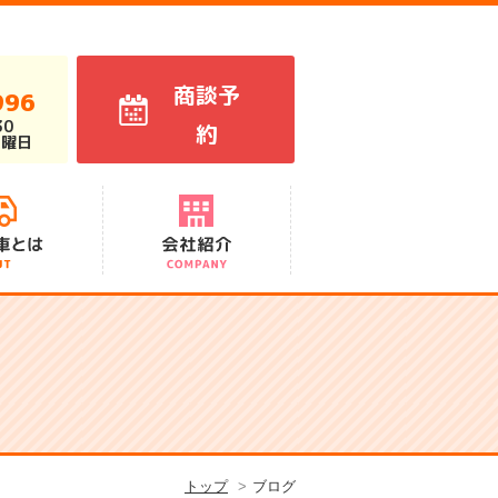
商談予
996
30
約
火曜日
代表あいさつ
スタッフ紹介
会社概要
アクセス
沿革
トップ
ブログ