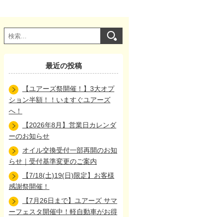
最近の投稿
【ユアーズ祭開催！】3大オプ
ション半額！！いますぐユアーズ
へ！
【2026年8月】営業日カレンダ
ーのお知らせ
オイル交換受付一部再開のお知
らせ｜受付基準変更のご案内
【7/18(土)19(日)限定】お客様
感謝祭開催！
【7月26日まで】ユアーズ サマ
ーフェスタ開催中！軽自動車がお得