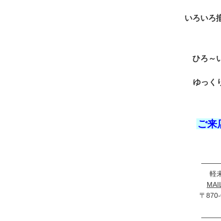
いろいろ
ひろ～
ゆっくり
ご来
——
軽
MAI
〒870
——