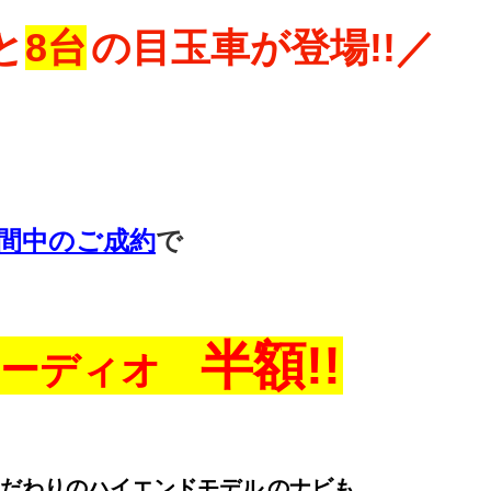
と
8台
の目玉車が登場!!／
間中のご成約
で
半額!!
オーディオ
だわりのハイエンドモデル
のナビも