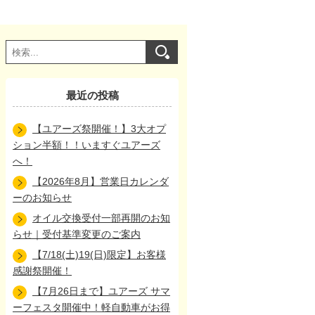
最近の投稿
【ユアーズ祭開催！】3大オプ
ション半額！！いますぐユアーズ
へ！
【2026年8月】営業日カレンダ
ーのお知らせ
オイル交換受付一部再開のお知
らせ｜受付基準変更のご案内
【7/18(土)19(日)限定】お客様
感謝祭開催！
【7月26日まで】ユアーズ サマ
ーフェスタ開催中！軽自動車がお得