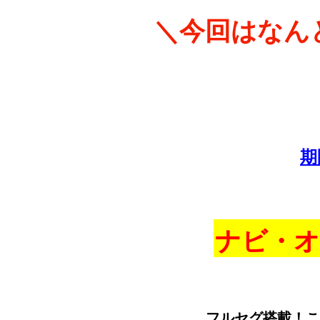
＼今回はなん
期
ナビ・
フルセグ搭載！こ