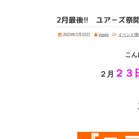
2月最後!! ユア－ズ祭開
2023年2月22日
yours
イベント情
こん
２３
２月