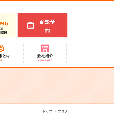
商談予
996
30
約
火曜日
代表あいさつ
スタッフ紹介
会社概要
アクセス
沿革
トップ
ブログ