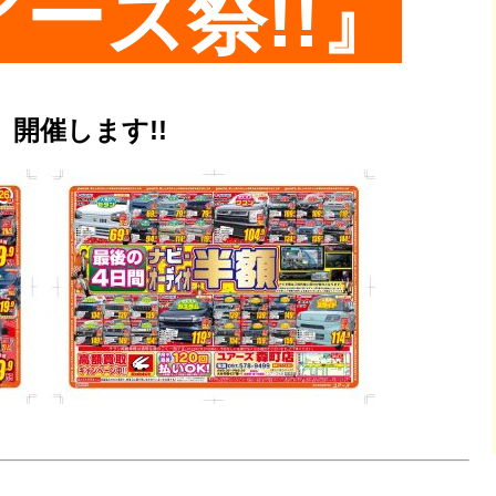
ーズ祭!!』
開催します!!