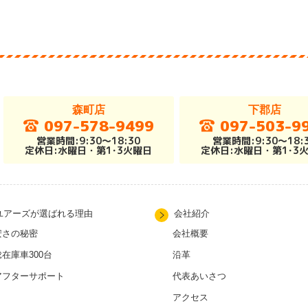
森町店
下郡店
097-578-9499
097-503-9
営業時間:9:30～18:30
営業時間:9:30～18:
定休日:水曜日・第1･3火曜日
定休日:水曜日・第1･3
ユアーズが選ばれる理由
会社紹介
安さの秘密
会社概要
総在庫車300台
沿革
アフターサポート
代表あいさつ
アクセス