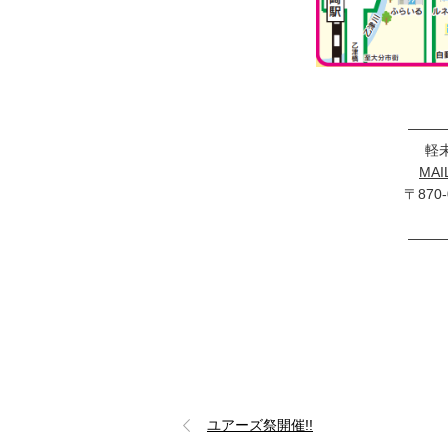
——
軽
MAI
〒870
——
ユアーズ祭開催!!