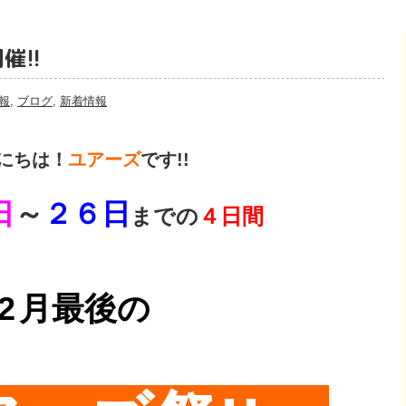
催!!
報
,
ブログ
,
新着情報
にちは！
ユアーズ
です!!
日
～
２６日
までの
４日間
2
月最後の