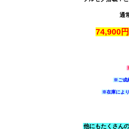
通
74,900円
※ご成
※在庫によ
他にもたくさん