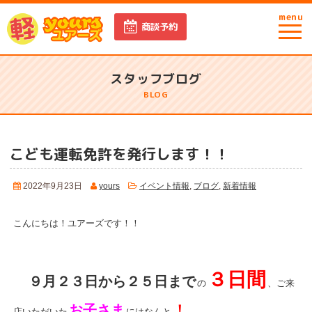
menu
商談予約
スタッフブログ
BLOG
こども運転免許を発行します！！
2022年9月23日
yours
イベント情報
,
ブログ
,
新着情報
こんにちは！ユアーズです！！
３日間
９月２３日から２５日まで
の
、ご来
お子さま
！
店いただいた
にはなんと