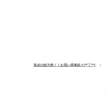
気合の総力祭！！お買い得車続々(*^▽^*)