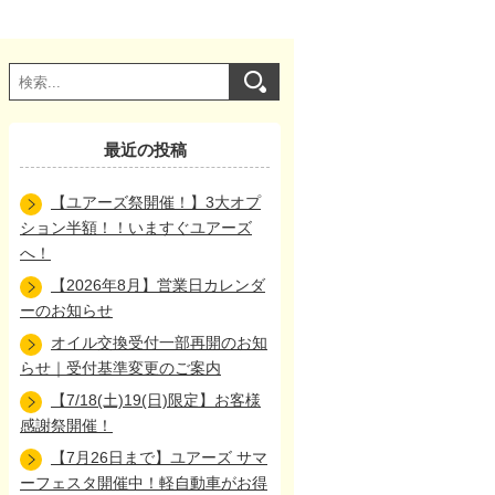
最近の投稿
【ユアーズ祭開催！】3大オプ
ション半額！！いますぐユアーズ
へ！
【2026年8月】営業日カレンダ
ーのお知らせ
オイル交換受付一部再開のお知
らせ｜受付基準変更のご案内
【7/18(土)19(日)限定】お客様
感謝祭開催！
【7月26日まで】ユアーズ サマ
ーフェスタ開催中！軽自動車がお得