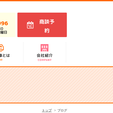
商談予
996
30
約
火曜日
代表あいさつ
スタッフ紹介
会社概要
アクセス
沿革
トップ
ブログ