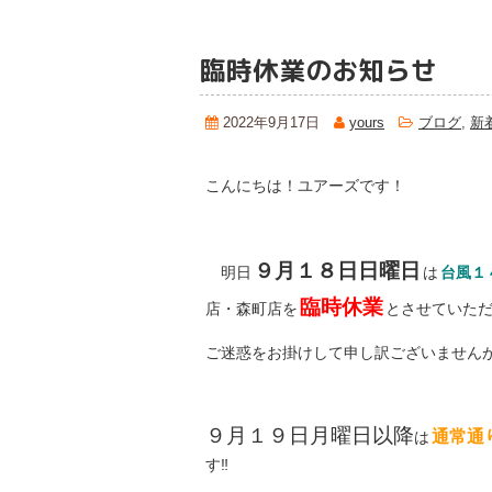
臨時休業のお知らせ
2022年9月17日
yours
ブログ
,
新
こんにちは！ユアーズです！
９月１８日日曜日
明日
は
台風１
臨時休業
店・森町店を
とさせていた
ご迷惑をお掛けして申し訳ございません
９月１９日月曜日以降
通常通
は
す‼