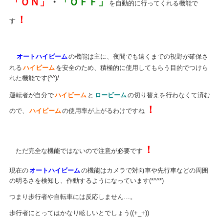
「ＯＮ」
・
「ＯＦＦ」
を自動的に行ってくれる機能で
！
す
オートハイビーム
の機能は主に、夜間でも遠くまでの視野が確保さ
れる
ハイビーム
を安全のため、積極的に使用してもらう目的でつけら
れた機能です(^^)/
運転者が自分で
ハイビーム
と
ロービーム
の切り替えを行わなくて済む
！
ので、
ハイビーム
の使用率が上がるわけですね
！
ただ完全な機能ではないので注意が必要です
現在の
オートハイビーム
の機能はカメラで対向車や先行車などの周囲
の明るさを検知し、作動するようになっています(*^^*)
つまり歩行者や自転車には反応しません…。
歩行者にとってはかなり眩しいとでしょう((+_+))