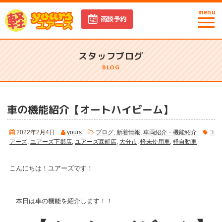
menu
商談予約
スタッフブログ
BLOG
車の機能紹介【オートハイビーム】
2022年2月4日
yours
ブログ
,
新着情報
,
車両紹介・機能紹介
ユ
アーズ
,
ユアーズ下郡店
,
ユアーズ森町店
,
大分市
,
軽未使用車
,
軽自動車
こんにちは！ユアーズです！
本日は車の機能を紹介します！！