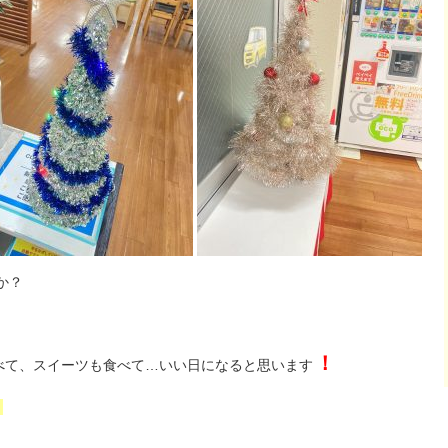
か？
！
べて、スイーツも食べて…いい日になると思います
)