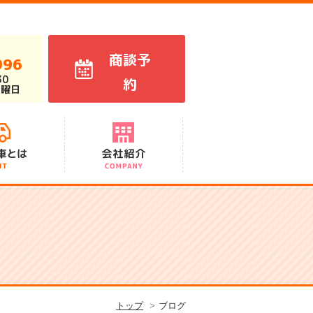
商談予
996
30
約
火曜日
代表あいさつ
スタッフ紹介
会社概要
アクセス
沿革
トップ
ブログ