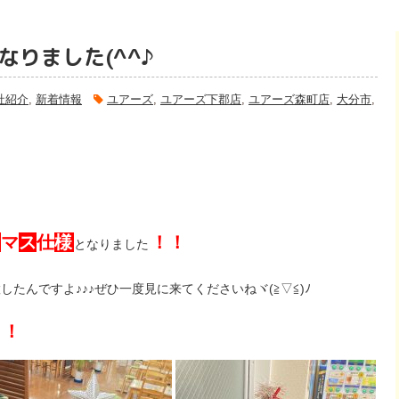
りました(^^♪
社紹介
,
新着情報
ユアーズ
,
ユアーズ下郡店
,
ユアーズ森町店
,
大分市
,
ス
マ
ス
仕
様
！！
となりました
したんですよ♪♪♪ぜひ一度見に来てくださいねヾ(≧▽≦)ﾉ
！！