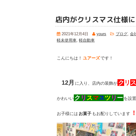
店内がクリスマス仕様にな
2021年12月4日
yours
ブログ
,
会
軽未使用車
,
軽自動車
こんにちは！
ユアーズ
です！
12月
ク
リ
に入り、店内の装飾が
ク
リ
ス
マ
ス
ツ
リ
ー
かわいい
を設置
お子様には
お菓子
もお配りしています