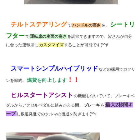
チルトステアリング
シートリ
で
ハンドルの高さ
を、
フター
で
運転席の座面の高さ
を調節できますので、皆さんが自分
に合った運転席に
カスタマイズ
することが可能です(^^)/
スマートシンプルハイブリッド
などの採用でガソリ
！！
燃費を向上します
ンを節約。
ヒルスタートアシスト
の機能も付いていて、ブレーキペ
最大2秒間キ
ダルからアクセルペダルに踏みかえる間、
ブレーキ
を
ープ
し坂道発進でのクルマの後退を防ぎます(^^♪