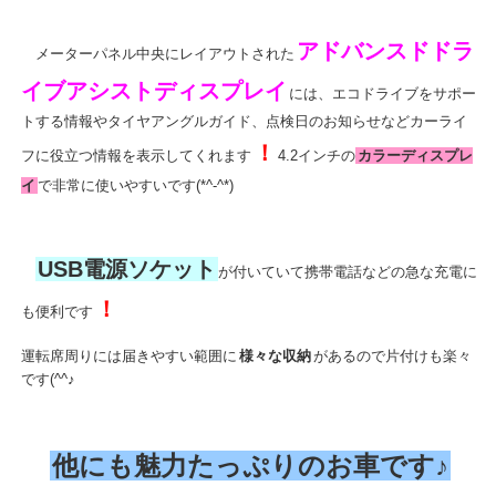
アドバンスドドラ
メーターパネル中央にレイアウトされた
イブアシストディスプレイ
には、エコドライブをサポー
トする情報やタイヤアングルガイド、点検日のお知らせなどカーライ
！
フに役立つ情報を表示してくれます
4.2インチの
カラーディスプレ
イ
で非常に使いやすいです(*^-^*)
USB電源ソケット
が付いていて携帯電話などの急な充電に
！
も便利です
運転席周りには届きやすい範囲に
様々な収納
があるので片付けも楽々
です(^^♪
他にも魅力たっぷりのお車です♪