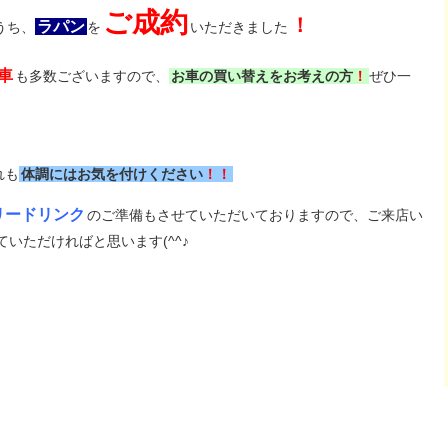
ご成約
！
ラパン
うち、
を
いただきました
車
も多数ございますので、
お車の買い替えをお考えの方
！
ぜひ一
れも
体調にはお気を付けください
！！
リードリンク
のご準備もさせていただいておりますので、ご来店い
ていただければと思います(^^♪