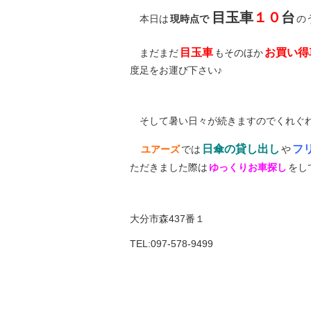
目玉車
１０
台
本日は
現時点で
の
目玉車
お買い得
まだまだ
もそのほか
度足をお運び下さい♪
そして暑い日々が続きますのでくれぐ
日傘の貸し出し
フ
ユアーズ
では
や
ただきました際は
ゆっくりお車探し
をし
大分市森437番１
TEL:097-578-9499