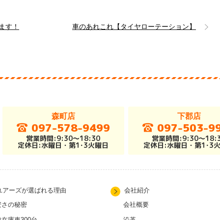
ます！
車のあれこれ【タイヤローテーション】
森町店
下郡店
097-578-9499
097-503-9
営業時間:9:30～18:30
営業時間:9:30～18:
定休日:水曜日・第1･3火曜日
定休日:水曜日・第1･3
ユアーズが選ばれる理由
会社紹介
安さの秘密
会社概要
総在庫車300台
沿革