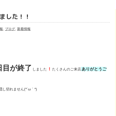
ました！！
報
,
ブログ
,
新着情報
日目が終了
！
ありがとうご
しました
たくさんのご来店
隠し切れません(*´ω｀*)