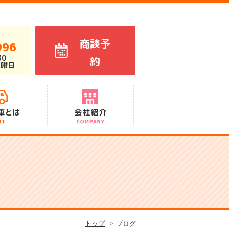
商談予
996
30
約
火曜日
代表あいさつ
スタッフ紹介
会社概要
アクセス
沿革
トップ
ブログ