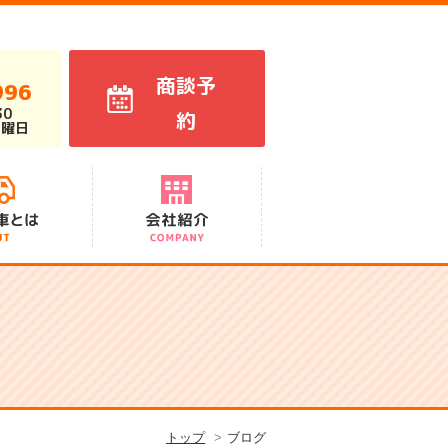
商談予
996
30
約
火曜日
代表あいさつ
スタッフ紹介
会社概要
アクセス
沿革
トップ
ブログ