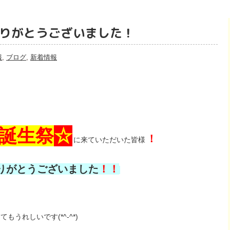
りがとうございました！
報
,
ブログ
,
新着情報
誕生祭
☆
！
に来ていただいた皆様
りがとうございました
！！
てもうれしいです(*^-^*)