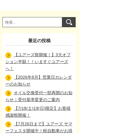
最近の投稿
【ユアーズ祭開催！】3大オプ
ション半額！！いますぐユアーズ
へ！
【2026年8月】営業日カレンダ
ーのお知らせ
オイル交換受付一部再開のお知
らせ｜受付基準変更のご案内
【7/18(土)19(日)限定】お客様
感謝祭開催！
【7月26日まで】ユアーズ サマ
ーフェスタ開催中！軽自動車がお得