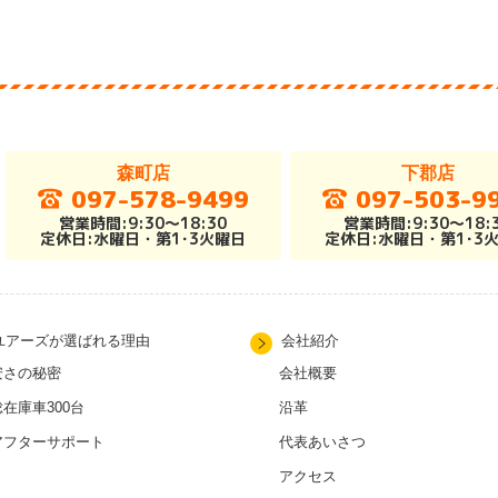
森町店
下郡店
097-578-9499
097-503-9
営業時間:9:30～18:30
営業時間:9:30～18:
定休日:水曜日・第1･3火曜日
定休日:水曜日・第1･3
ユアーズが選ばれる理由
会社紹介
安さの秘密
会社概要
総在庫車300台
沿革
アフターサポート
代表あいさつ
アクセス