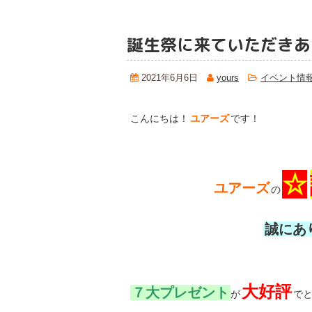
誕生祭に来ていただきあ
2021年6月6日
yours
イベント情
こんにちは！
ユアーズ
です！
☆
ユアーズ
の
誠にあ
大好評
７大プレゼント
が
でと