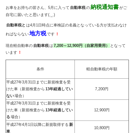
納税通知書
お車をお持ちの皆さん、5月に入って
自動車税
の
がご
自宅に届いたと思います(._.)
自動車税と
は4月1日時点に車検証の名義となっている方が支払わなけ
地方税
ればならない
です
！
現在軽自動車の
自動車税
は
7,200～12,900円（自家用乗用）
となって
います
！
条件
軽自動車税の年額
平成27年3月31日までに新規検査を受
けた車（新規検査から
13年経過してい
7,200円
ない
場合）
平成27年3月31日までに新規検査を受
けた車（新規検査から
13年経過してい
12,900円
る
場合）
平成27年4月1日以降に新規取得する
新
10,800円
車