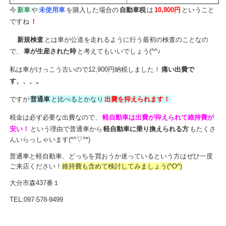
今
新車
や
未使用車
を購入した場合の
自動車税
は
10,800円
ということ
ですね
！
新規検査
とは車が公道を走れるように行う最初の検査のことなの
で、
車が生産された時
と考えてもいいでしょう(^^♪
私は車がけっこう古いので12,900円納税しました！
痛い出費で
す、、、。
ですが
普通車
と比べるとかなり
出費を抑えられます
！
税金は必ず必要な出費なので、
軽自動車は出費が抑えられて維持費が
安い！
という理由で普通車から
軽自動車に乗り換えられる方
もたくさ
んいらっしゃいます(*^▽^*)
普通車と軽自動車、どっちを買おうか迷っているという方はぜひ一度
ご来店ください！
維持費も含めて検討してみましょう(^O^)
大分市森437番１
TEL:097-578-9499