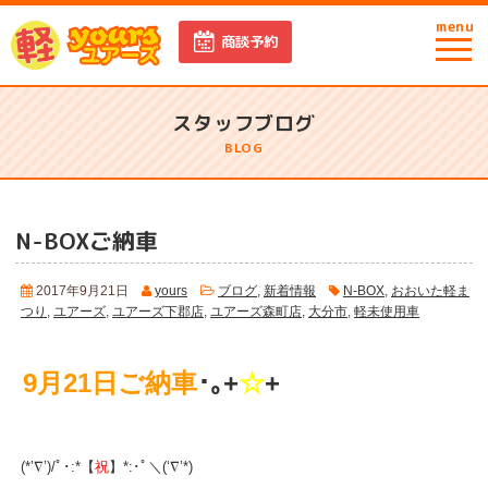
menu
商談予約
スタッフブログ
BLOG
N-BOXご納車
2017年9月21日
yours
ブログ
,
新着情報
N-BOX
,
おおいた軽ま
つり
,
ユアーズ
,
ユアーズ下郡店
,
ユアーズ森町店
,
大分市
,
軽未使用車
9月21日ご納車
･｡+
☆
+
(*’∇’)/ﾟ･:*【
祝
】*:･ﾟ＼(‘∇’*)