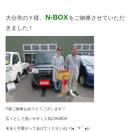
N-BOX
大分市のＹ様、
をご納車させていただ
きました！
Y様ご納車おめでとうございます♡
広々として使いやすく人気のN-BOX
末永く可愛がってあげてくださいねヾ(●⌒∇⌒●)ﾉ