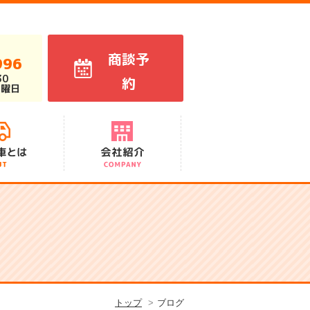
商談予
996
30
約
火曜日
代表あいさつ
スタッフ紹介
会社概要
アクセス
沿革
トップ
ブログ