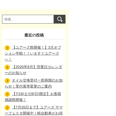
最近の投稿
【ユアーズ祭開催！】3大オプ
ション半額！！いますぐユアーズ
へ！
【2026年8月】営業日カレンダ
ーのお知らせ
オイル交換受付一部再開のお知
らせ｜受付基準変更のご案内
【7/18(土)19(日)限定】お客様
感謝祭開催！
【7月26日まで】ユアーズ サマ
ーフェスタ開催中！軽自動車がお得