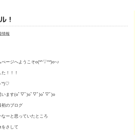
ル！
着情報
ジへようこそo(*^▽^*)o~♪
した！！！
*)♡
(oﾟ▽ﾟ)oﾟ▽ﾟ)oﾟ▽ﾟ)o
最初のブログ
かなーと思っていたところ
傘をさして